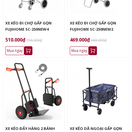
XE KÉO ĐI CHỢ GẤP GỌN
XE KÉO ĐI CHỢ GẤP GỌN
FUJIHOME SC-250NEW4
FUJIHOME SC-250NEW2
510.000₫
469.000₫
758.000₫
688.000₫
Mua ngay
Mua ngay
XE KÉO ĐẨY HÀNG 2 BÁNH
XE KÉO DÃ NGOẠI GẤP GỌN