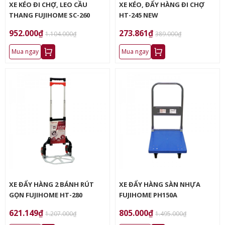
XE KÉO ĐI CHỢ, LEO CẦU
XE KÉO, ĐẨY HÀNG ĐI CHỢ
THANG FUJIHOME SC-260
HT-245 NEW
952.000₫
273.861₫
1.104.000₫
389.000₫
Mua ngay
Mua ngay
XE ĐẨY HÀNG 2 BÁNH RÚT
XE ĐẨY HÀNG SÀN NHỰA
GỌN FUJIHOME HT-280
FUJIHOME PH150A
621.149₫
805.000₫
1.207.000₫
1.495.000₫