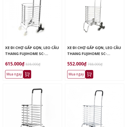
XE ĐI CHỢ GẤP GỌN, LEO CẦU
XE ĐI CHỢ GẤP GỌN, LEO CẦU
THANG FUJIHOME SC-
THANG FUJIHOME SC-
260NEW4
260NEW2
615.000₫
552.000₫
838.000₫
788.000₫
Mua ngay
Mua ngay