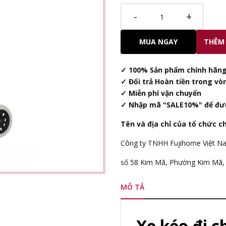
-
+
MUA NGAY
THÊM 
✓ 100% Sản phẩm chính hãng
✓ Đổi trả Hoàn tiền trong vò
✓ Miễn phí vận chuyển
✓ Nhập mã "SALE10%" để đư
Tên và địa chỉ của tổ chức c
Công ty TNHH Fujihome Việt N
số 58 Kim Mã, Phường Kim Mã, 
MÔ TẢ
Xe kéo đi 