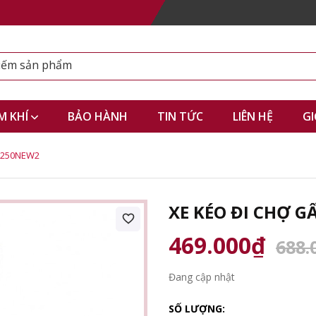
M KHÍ
BẢO HÀNH
TIN TỨC
LIÊN HỆ
GI
C-250NEW2
XE KÉO ĐI CHỢ G
469.000₫
688.
Đang cập nhật
SỐ LƯỢNG: