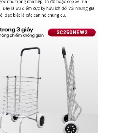
o góc nhỏ trong nhà bếp, tủ đồ hoặc cốp xe mà
. Đây là ưu điểm cực kỳ hữu ích đối với những gia
, đặc biệt là các căn hộ chung cư.