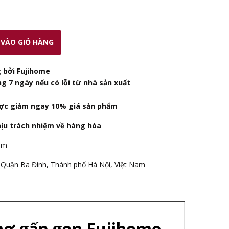
VÀO GIỎ HÀNG
 bởi Fujihome
ng 7 ngày nếu có lỗi từ nhà sản xuất
ợc giảm ngay 10% giá sản phẩm
hịu trách nhiệm về hàng hóa
am
Quận Ba Đình, Thành phố Hà Nội, Việt Nam
chợ gấp gọn Fujihome