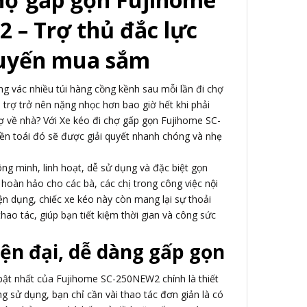
 – Trợ thủ đắc lực
huyến mua sắm
 vác nhiều túi hàng cồng kềnh sau mỗi lần đi chợ
i trợ trở nên nặng nhọc hơn bao giờ hết khi phải
ợ về nhà? Với Xe kéo đi chợ gấp gọn Fujihome SC-
ền toái đó sẽ được giải quyết nhanh chóng và nhẹ
ng minh, linh hoạt, dễ sử dụng và đặc biệt gọn
 hoàn hảo cho các bà, các chị trong công việc nội
ện dụng, chiếc xe kéo này còn mang lại sự thoải
hao tác, giúp bạn tiết kiệm thời gian và công sức
iện đại, dễ dàng gấp gọn
bật nhất của Fujihome SC-250NEW2 chính là thiết
ông sử dụng, bạn chỉ cần vài thao tác đơn giản là có