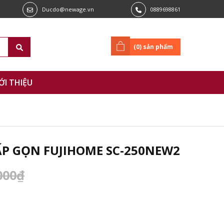
Ducdo@newage.vn
0889698861
(
0
) sản phẩm
ỚI THIỆU
ẤP GỌN FUJIHOME SC-250NEW2
000₫