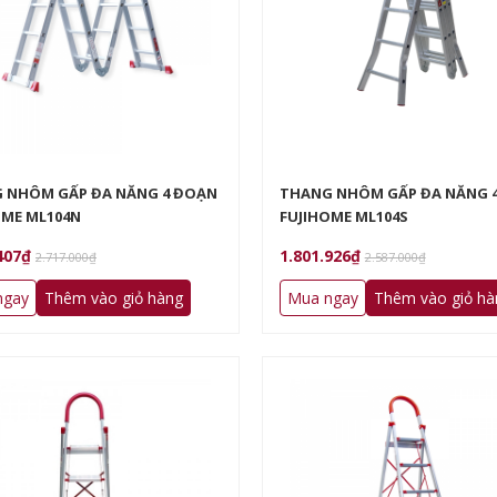
 NHÔM GẤP ĐA NĂNG 4 ĐOẠN
THANG NHÔM GẤP ĐA NĂNG 
OME ML104N
FUJIHOME ML104S
407₫
1.801.926₫
2.717.000₫
2.587.000₫
ngay
Thêm vào giỏ hàng
Mua ngay
Thêm vào giỏ hà