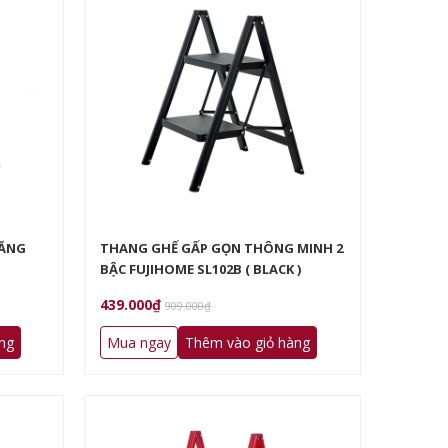
NĂNG
THANG GHẾ GẤP GỌN THÔNG MINH 2
BẬC FUJIHOME SL102B ( BLACK )
439.000₫
909.000₫
ng
Mua ngay
Thêm vào giỏ hàng