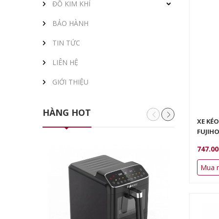
ĐỒ KIM KHÍ
BẢO HÀNH
TIN TỨC
LIÊN HỆ
GIỚI THIỆU
HÀNG HOT
XE KÉ
FUJIHO
747.0
Mua 