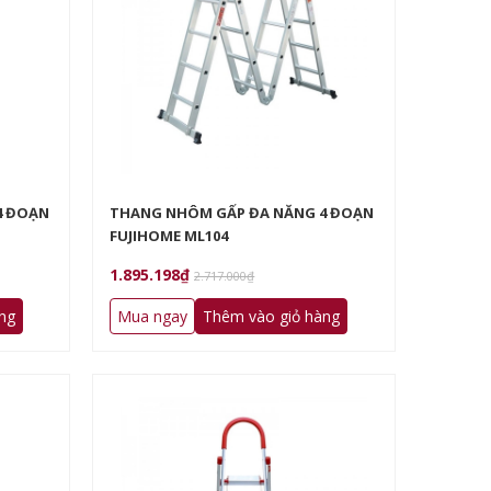
4 ĐOẠN
THANG NHÔM GẤP ĐA NĂNG 4 ĐOẠN
FUJIHOME ML104
1.895.198₫
2.717.000₫
ng
Mua ngay
Thêm vào giỏ hàng