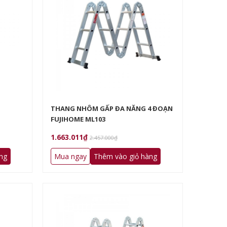
THANG NHÔM GẤP ĐA NĂNG 4 ĐOẠN
FUJIHOME ML103
1.663.011₫
2.457.000₫
ng
Mua ngay
Thêm vào giỏ hàng