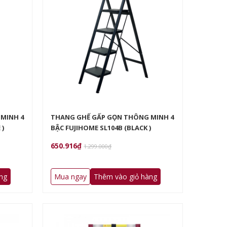
NỒI CHIÊN KHÔNG DẦU FUJIHOME A3N
NỒI CHIÊN KHÔNG 
980.000₫
964.467₫
2.079.
MINH 4
THANG GHẾ GẤP GỌN THÔNG MINH 4
 )
BẬC FUJIHOME SL104B (BLACK )
650.916₫
1.299.000₫
ng
Mua ngay
Thêm vào giỏ hàng