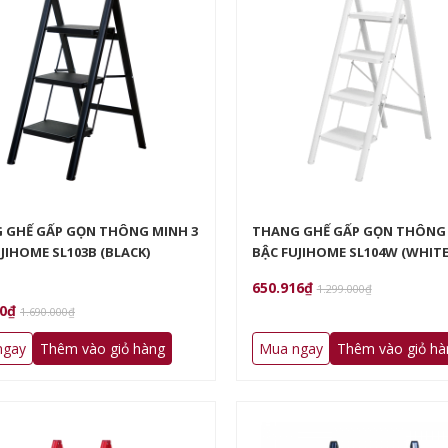
HÔNG DẦU FUJIHOME A4 5LÍT
NỒI CHIÊN KHÔNG DẦU FUJIHOME A3N
8₫
980.000₫
1.937.000₫
 GHẾ GẤP GỌN THÔNG MINH 3
THANG GHẾ GẤP GỌN THÔNG 
JIHOME SL103B (BLACK)
BẬC FUJIHOME SL104W (WHITE
650.916₫
1.299.000₫
50₫
1.690.000₫
ngay
Thêm vào giỏ hàng
Mua ngay
Thêm vào giỏ hà