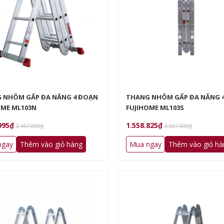
 NHÔM GẤP ĐA NĂNG 4 ĐOẠN
THANG NHÔM GẤP ĐA NĂNG 
OME ML103N
FUJIHOME ML103S
995₫
1.558.825₫
2.457.000₫
2.327.000₫
ngay
Thêm vào giỏ hàng
Mua ngay
Thêm vào giỏ hà