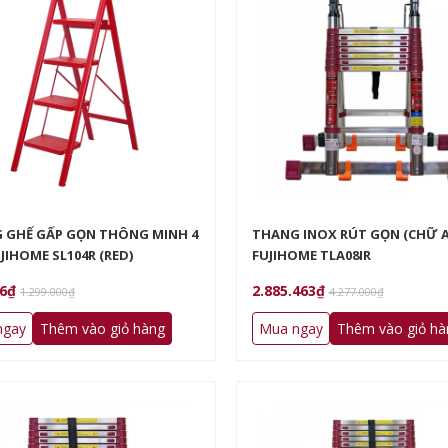
 GHẾ GẤP GỌN THÔNG MINH 4
THANG INOX RÚT GỌN (CHỮ A
JIHOME SL104R (RED)
FUJIHOME TLA08IR
16₫
2.885.463₫
1.299.000₫
4.277.000₫
ngay
Thêm vào giỏ hàng
Mua ngay
Thêm vào giỏ hà