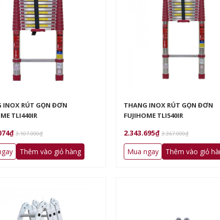
 INOX RÚT GỌN ĐƠN
THANG INOX RÚT GỌN ĐƠN
ME TLI440IR
FUJIHOME TLI540IR
074₫
2.343.695₫
3.107.000₫
3.367.000₫
ngay
Thêm vào giỏ hàng
Mua ngay
Thêm vào giỏ hà