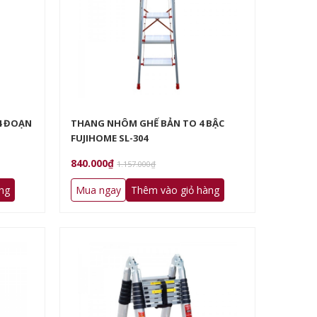
4 ĐOẠN
THANG NHÔM GHẾ BẢN TO 4 BẬC
FUJIHOME SL-304
840.000₫
1.157.000₫
ng
Mua ngay
Thêm vào giỏ hàng