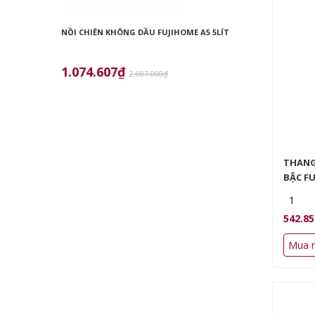
NỒI CHIÊN KHÔNG DẦU FUJIHOME A5 5LÍT
NỒI CHIÊN K
1.074.607₫
1.000.18
2.087.000₫
THANG
BẬC FU
1
542.8
Mua 