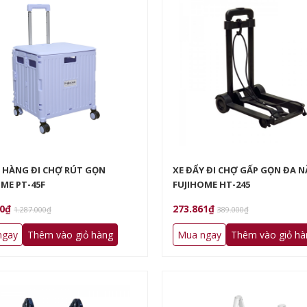
O HÀNG ĐI CHỢ RÚT GỌN
XE ĐẨY ĐI CHỢ GẤP GỌN ĐA 
ME PT-45F
FUJIHOME HT-245
00₫
273.861₫
1.287.000₫
389.000₫
ngay
Thêm vào giỏ hàng
Mua ngay
Thêm vào giỏ hà