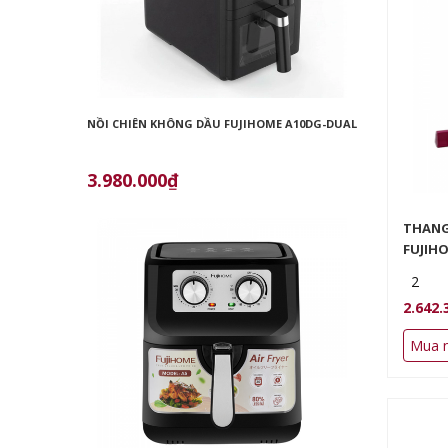
NỒI CHIÊN KHÔNG DẦU FUJIHOME A10DG-DUAL
NỒI CHIÊN K
3.980.000₫
2.950.00
THANG
FUJIHO
2
2.642.
Mua 