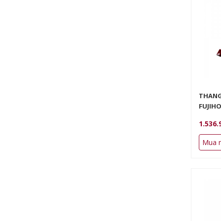
THANG
FUJIH
1.536.
Mua 