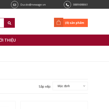
Ducdo@newage.vn
0889698861
(
0
) sản phẩm
ỚI THIỆU
Sắp xếp: