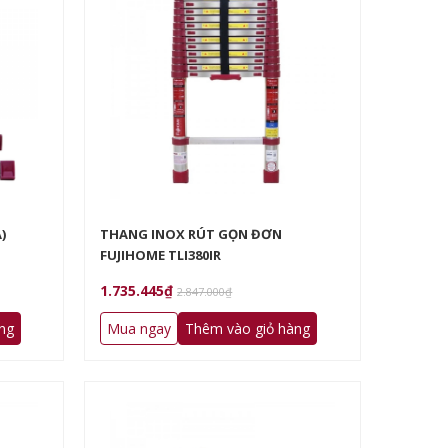
)
THANG INOX RÚT GỌN ĐƠN
FUJIHOME TLI380IR
1.735.445₫
2.847.000₫
ng
Mua ngay
Thêm vào giỏ hàng