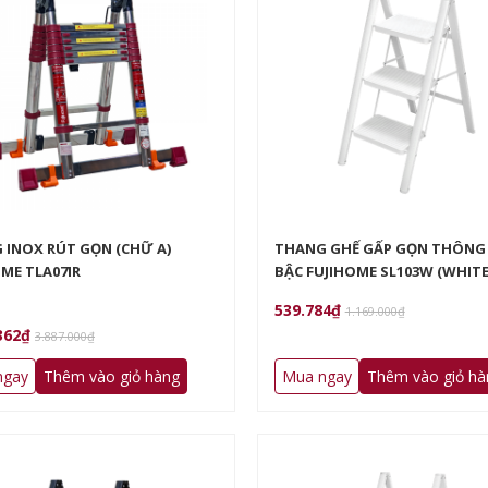
HÔNG DẦU FUJIHOME A16D
NỒI CHIÊN KHÔNG DẦU FUJIHOME A12DB
0₫
2.242.485₫
4.280.000₫
3.497.000₫
 INOX RÚT GỌN (CHỮ A)
THANG GHẾ GẤP GỌN THÔNG 
ME TLA07IR
BẬC FUJIHOME SL103W (WHITE
539.784₫
1.169.000₫
362₫
3.887.000₫
ngay
Thêm vào giỏ hàng
Mua ngay
Thêm vào giỏ hà