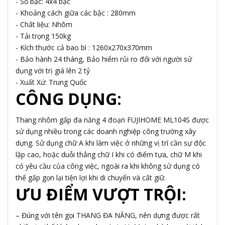
- Số bậc: 4x4 bậc
- Khoảng cách giữa các bậc : 280mm
- Chất liệu: Nhôm
- Tải trọng 150kg
- Kích thước cả bao bì : 1260x270x370mm
- Bảo hành 24 tháng, Bảo hiểm rủi ro đối với người sử
dụng với trị giá lên 2 tỷ
- Xuất Xứ: Trung Quốc
CÔNG DỤNG:
Thang nhôm gấp đa năng 4 đoạn FUJIHOME ML104S được
sử dụng nhiều trong các doanh nghiệp công trường xây
dựng. Sử dụng chữ A khi làm việc ở những vị trí cần sự độc
lập cao, hoặc duỗi thẳng chữ I khi có điểm tựa, chữ M khi
có yêu cầu của công việc, ngoài ra khi không sử dụng có
thể gấp gọn lại tiện lợi khi di chuyển và cất giữ.
ƯU ĐIỂM VƯỢT TRỘI:
– Đúng với tên gọi THANG ĐA NĂNG, nên dựng được rất