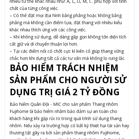
nhiều tư thế khác nhau như: A, L, U, M, I... phù hợp với tính
chất của từng công việc.
– Có thể đặt mọi địa hình bằng phẳng hoặc không bằng
phẳng mà không cần điểm tựa, đặt thang với nhiều kiểu
khác nhau thích ứng với các công việc.
– Khi không sử dụng, dễ dàng gấp gọn không tốn diện tích
cất giữ và di chuyển thuận lợi hơn.
– Tại các điểm nối có chốt cực kì kiên cố giúp thang vững
chắc hơn khi dựng tất cả các tư vấn mà không lo rung lắc.
BẢO HIỂM TRÁCH NHIỆM
SẢN PHẨM CHO NGƯỜI SỬ
DỤNG TRỊ GIÁ 2 TỶ ĐỒNG
Bảo hiểm Quân Đội - MIC cho sản phẩm Thang nhôm
Fujihome là bảo hiểm nhằm bảo đảm sự an toàn cho
khách hàng khi gặp rủi ro trong quá trình sử dụng thang
nhôm. Nếu xảy ra trường hợp có bất kỳ thiệt hại tài sản hay
thương tật gây ra bởi sản phẩm thang nhôm Fujihome,