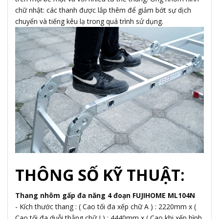
chữ nhật: các thanh được lắp thêm để giảm bớt sự dịch
chuyển và tiếng kêu lạ trong quá trình sử dụng.
THÔNG SỐ KỸ THUẬT:
Thang nhôm gấp đa năng 4 đoạn FUJIHOME ML104N
- Kích thước thang : ( Cao tối đa xếp chữ A ) : 2220mm x (
Cao tối đa duỗi thẳng chữ I ) : 4440mm x ( Cao khi xếp hình