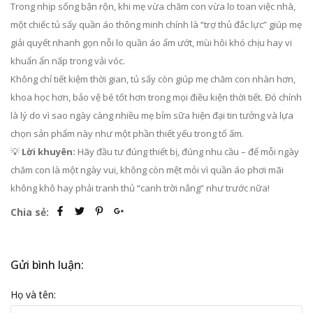
Trong nhịp sống bận rộn, khi mẹ vừa chăm con vừa lo toan việc nhà,
một chiếc tủ sấy quần áo thông minh chính là “trợ thủ đắc lực” giúp mẹ
giải quyết nhanh gọn nỗi lo quần áo ẩm ướt, mùi hôi khó chịu hay vi
khuẩn ẩn nấp trong vải vóc.
Không chỉ tiết kiệm thời gian, tủ sấy còn giúp mẹ chăm con nhàn hơn,
khoa học hơn, bảo vệ bé tốt hơn trong mọi điều kiện thời tiết. Đó chính
là lý do vì sao ngày càng nhiều mẹ bỉm sữa hiện đại tin tưởng và lựa
chọn sản phẩm này như một phần thiết yếu trong tổ ấm.
💡
Lời khuyên:
Hãy đầu tư đúng thiết bị, đúng nhu cầu – để mỗi ngày
chăm con là một ngày vui, không còn mệt mỏi vì quần áo phơi mãi
không khô hay phải tranh thủ “canh trời nắng” như trước nữa!
Chia sẻ:
Gửi bình luận:
Họ và tên: