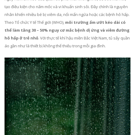
tạo điều kiện cho nấm mốc và vi khuẩn sinh sôi. Đây chính là nguyên
nhân khiến nhiều bé bị viêm da, nổi mẩn ngứa hoặc các bệnh hô hấp.
Theo Tổ chức Y tế Thế giới (WHO),
môi trường ẩm ướt kéo dài có
thể làm tăng 30 – 50% nguy cơ mắc bệnh dị ứng và viêm đường
hô hấp ở trẻ nhỏ
. Với thực tế khí hậu miền Bắc Việt Nam, tủ sấy quần
áo gần như là thiết bị không thể thiếu trong mỗi gia đình.