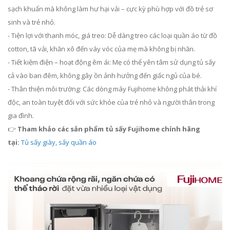
sạch khuẩn mà không làm hư hại vải – cực kỳ phù hợp với đồ trẻ sơ
sinh và trẻ nhỏ.
- Tiện lợi với thanh móc, giá treo: Dễ dàng treo các loại quần áo từ đồ
cotton, tã vải, khăn xô đến váy vóc của mẹ mà không bị nhăn.
- Tiết kiệm điện – hoạt động êm ái: Mẹ có thể yên tâm sử dụng tủ sấy
cả vào ban đêm, không gây ồn ảnh hưởng đến giấc ngủ của bé.
- Thân thiện môi trường: Các dòng máy Fujihome không phát thải khí
độc, an toàn tuyệt đối với sức khỏe của trẻ nhỏ và người thân trong
gia đình.
👉
Tham khảo các sản phẩm tủ sấy Fujihome chính hãng
tại:
Tủ sấy giày, sấy quần áo