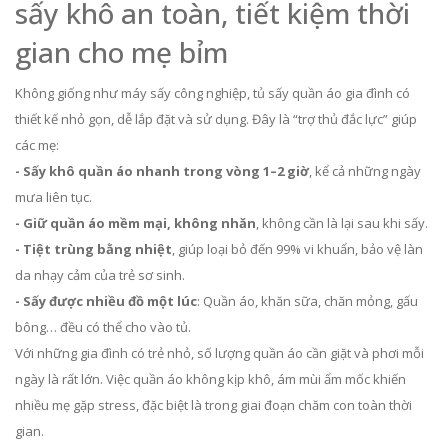
sấy khô an toàn, tiết kiệm thời
gian cho mẹ bỉm
Không giống như máy sấy công nghiệp, tủ sấy quần áo gia đình có
thiết kế nhỏ gọn, dễ lắp đặt và sử dụng. Đây là “trợ thủ đắc lực” giúp
các mẹ:
- Sấy khô quần áo nhanh trong vòng 1–2 giờ
, kể cả những ngày
mưa liên tục.
- Giữ quần áo mềm mại, không nhăn
, không cần là lại sau khi sấy.
- Tiệt trùng bằng nhiệt
, giúp loại bỏ đến 99% vi khuẩn, bảo vệ làn
da nhạy cảm của trẻ sơ sinh.
- Sấy được nhiều đồ một lúc
: Quần áo, khăn sữa, chăn mỏng, gấu
bông… đều có thể cho vào tủ.
Với những gia đình có trẻ nhỏ, số lượng quần áo cần giặt và phơi mỗi
ngày là rất lớn. Việc quần áo không kịp khô, ám mùi ẩm mốc khiến
nhiều mẹ gặp stress, đặc biệt là trong giai đoạn chăm con toàn thời
gian.