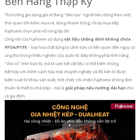
Bền Hàng Thập Kỷ
Thị trường gia dụng giá rẻ đang "đào tạo" người tiêu dùng theo một
thói quen tốn kém: mua rẻ, dùng nhanh hỏng, rồi lại mua tiếp.
Fujihome chọn phá vỡ vòng lặp đó.
Lồng nồi của Fujihome sử dụng
vật liệu chống dính không chứa
PFOA/PTFE
– loại hóa chất từng bị cảnh báo có liên quan đến nguy cơ
ung thư trong nhiều nghiên cứu quốc tế. Đây không phải tính năng
"cho có" trên bao bì, mà là cam kết vật liệu có thể kiểm chứng.
Kết hợp với chính sách hậu mãi chuyên nghiệp và độ bền bỉ được
kiểm soát từ khâu sản xuất, một chiếc nồi chiên Fujihome không đơn
thuần là thiết bị nhà bếp – mà là
giải pháp nấu nướng dài hạn
cho
cả gia đình.