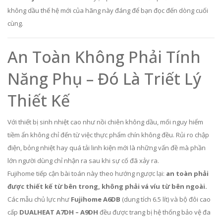
không dầu thế hệ mới của hãng này đáng để bạn đọc đến dòng cuối
cùng.
An Toàn Không Phải Tính
Năng Phụ – Đó Là Triết Lý
Thiết Kế
Với thiết bị sinh nhiệt cao như nồi chiên không dầu, mối nguy hiểm
tiềm ẩn không chỉ đến từ việc thực phẩm chín không đều. Rủi ro chập
điện, bỏng nhiệt hay quá tải linh kiện mới là những vấn đề mà phần
lớn người dùng chỉ nhận ra sau khi sự cố đã xảy ra.
Fujihome tiếp cận bài toán này theo hướng ngược lại:
an toàn phải
được thiết kế từ bên trong, không phải vá víu từ bên ngoài.
Các mẫu chủ lực như
Fujihome A6DB
(dung tích 6.5 lít) và bộ đôi cao
cấp
DUALHEAT A7DH – A9DH
đều được trang bị hệ thống bảo vệ đa