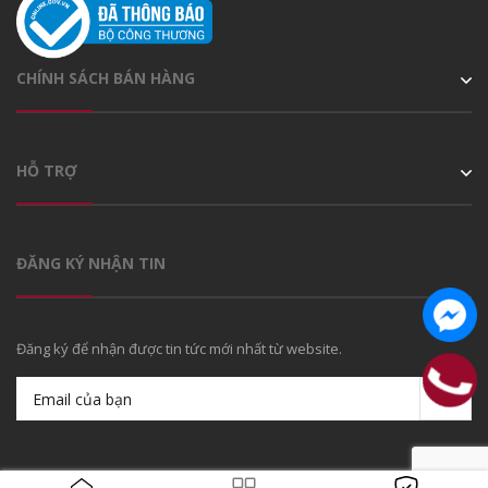
CHÍNH SÁCH BÁN HÀNG
HỖ TRỢ
ĐĂNG KÝ NHẬN TIN
Đăng ký để nhận được tin tức mới nhất từ website.
© Bản quyền thuộc về
Caffein Team