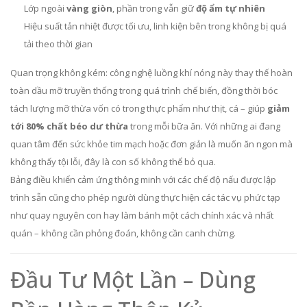
Lớp ngoài
vàng giòn
, phần trong vẫn giữ
độ ẩm tự nhiên
Hiệu suất tản nhiệt được tối ưu, linh kiện bên trong không bị quá
tải theo thời gian
Quan trọng không kém: công nghệ luồng khí nóng này thay thế hoàn
toàn dầu mỡ truyền thống trong quá trình chế biến, đồng thời bóc
tách lượng mỡ thừa vốn có trong thực phẩm như thịt, cá – giúp
giảm
tới 80% chất béo dư thừa
trong mỗi bữa ăn. Với những ai đang
quan tâm đến sức khỏe tim mạch hoặc đơn giản là muốn ăn ngon mà
không thấy tội lỗi, đây là con số không thể bỏ qua.
Bảng điều khiển cảm ứng thông minh với các chế độ nấu được lập
trình sẵn cũng cho phép người dùng thực hiện các tác vụ phức tạp
như quay nguyên con hay làm bánh một cách chính xác và nhất
quán – không cần phỏng đoán, không cần canh chừng.
Đầu Tư Một Lần – Dùng