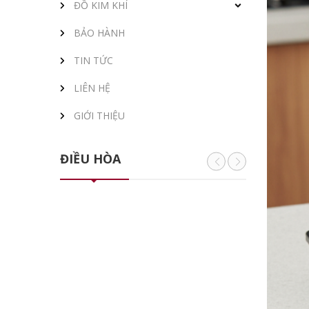
ĐỒ KIM KHÍ
BẢO HÀNH
TIN TỨC
LIÊN HỆ
GIỚI THIỆU
ĐIỀU HÒA