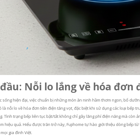
đầu: Nỗi lo lắng về hóa đơn 
 sống hiện đại, việc chuẩn bị những món ăn ninh hầm thơm ngon, bổ dưỡng c
 là nỗi lo về hóa đơn tiền điện tăng vọt, đặc biệt khi sử dụng các loại bếp 
g. Tình trạng bếp liên tục bật/tắt không chỉ gây lãng phí điện năng mà còn
m hiệu quả. Hiểu được trăn trở này, Fujihome tự hào giới thiệu dòng bếp từ v
 mọi gia đình Việt.