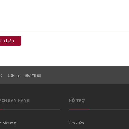
ình luận
ỨC
LIÊN HỆ
GIỚI THIỆU
ÁCH BÁN HÀNG
HỖ TRỢ
h bảo mật
Tìm kiếm