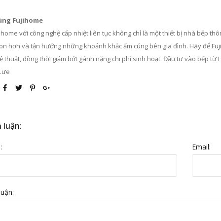
ùng Fujihome
ihome với công nghệ cấp nhiệt liên tục không chỉ là một thiết bị nhà bếp thô
on hơn và tận hưởng những khoảnh khắc ấm cúng bên gia đình. Hãy để Fuj
thuật, đồng thời giảm bớt gánh nặng chi phí sinh hoạt. Đầu tư vào bếp từ F
.ưe
 luận:
:
Email:
luận: