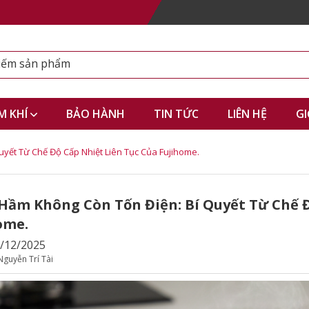
M KHÍ
BẢO HÀNH
TIN TỨC
LIÊN HỆ
GI
yết Từ Chế Độ Cấp Nhiệt Liên Tục Của Fujihome.
Hầm Không Còn Tốn Điện: Bí Quyết Từ Chế Đ
ome.
1/12/2025
Nguyễn Trí Tài