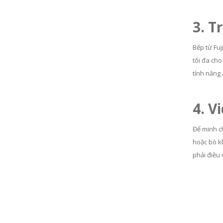
3. T
Bếp từ Fuj
tối đa cho
tính năng
4. V
Để minh c
hoặc bò k
phải điều 