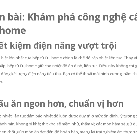
n bài: Khám phá công nghệ cấ
ihome
iết kiệm điện năng vượt trội
biệt lớn nhất của bếp từ Fujihome chính là chế độ cấp nhiệt liên tục. Thay v
hấp, bếp từ Fujihome giữ cho nhiệt độ ổn định, liên tục. Điều này không ch
 đáng kể lượng điện năng tiêu thụ. Bạn có thể thoải mái ninh xương, hầm chá
n.
ấu ăn ngon hơn, chuẩn vị hơn
 nhiệt liên tục đảm bảo nhiệt độ luôn được duy trì ở mức ổn định, lý tưởng 
ánh mịn, không bị khê; thịt kho sẽ mềm nhừ, thấm vị; các món hầm sẽ giữ đư
then chốt giúp món ăn đạt đến độ hoàn hảo, mang lại trải nghiệm ẩm thực tuy