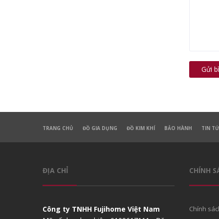
Gửi b
TRANG CHỦ
ĐỒ GIA DỤNG
ĐỒ KIM KHÍ
BẢO HÀNH
TIN T
ĐỊA CHỈ
CHÍNH S
Công ty TNHH Fujihome Việt Nam
Chính sác