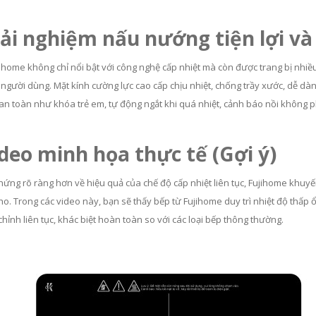
rải nghiệm nấu nướng tiện lợi và
ihome không chỉ nổi bật với công nghệ cấp nhiệt mà còn được trang bị nhiều
 người dùng. Mặt kính cường lực cao cấp chịu nhiệt, chống trầy xước, dễ dà
 an toàn như khóa trẻ em, tự động ngắt khi quá nhiệt, cảnh báo nồi không 
ideo minh họa thực tế (Gợi ý)
hứng rõ ràng hơn về hiệu quả của chế độ cấp nhiệt liên tục, Fujihome kh
ho. Trong các video này, bạn sẽ thấy bếp từ Fujihome duy trì nhiệt độ thấp
chỉnh liên tục, khác biệt hoàn toàn so với các loại bếp thông thường.