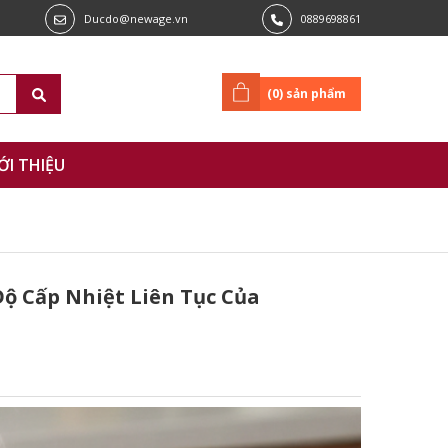
Ducdo@newage.vn
0889698861
(
0
) sản phẩm
ỚI THIỆU
ộ Cấp Nhiệt Liên Tục Của