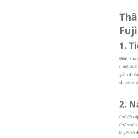
Thâ
Fuj
1. T
Điểm khác 
nhiệt độ t
giảm thiểu
chi phí điệ
2. N
Chế độ cấp
Cháo sẽ s
là yếu tố 