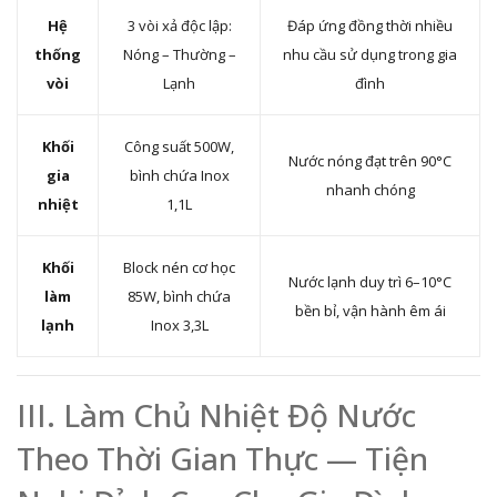
Hệ
3 vòi xả độc lập:
Đáp ứng đồng thời nhiều
thống
Nóng – Thường –
nhu cầu sử dụng trong gia
vòi
Lạnh
đình
Khối
Công suất 500W,
Nước nóng đạt trên 90°C
gia
bình chứa Inox
nhanh chóng
nhiệt
1,1L
Khối
Block nén cơ học
Nước lạnh duy trì 6–10°C
làm
85W, bình chứa
bền bỉ, vận hành êm ái
lạnh
Inox 3,3L
III. Làm Chủ Nhiệt Độ Nước
Theo Thời Gian Thực — Tiện