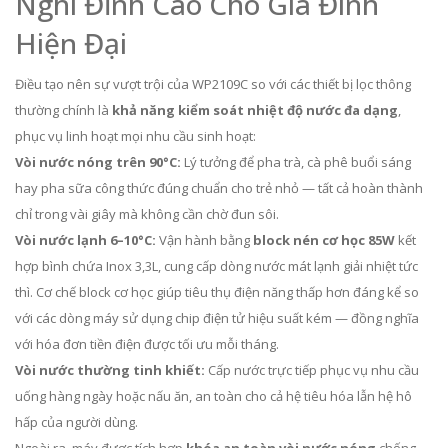
Nghi Đỉnh Cao Cho Gia Đình
Hiện Đại
Điều tạo nên sự vượt trội của WP2109C so với các thiết bị lọc thông
thường chính là
khả năng kiểm soát nhiệt độ nước đa dạng
,
phục vụ linh hoạt mọi nhu cầu sinh hoạt:
Vòi nước nóng trên 90°C:
Lý tưởng để pha trà, cà phê buổi sáng
hay pha sữa công thức đúng chuẩn cho trẻ nhỏ — tất cả hoàn thành
chỉ trong vài giây mà không cần chờ đun sôi.
Vòi nước lạnh 6–10°C:
Vận hành bằng
block nén cơ học 85W
kết
hợp bình chứa Inox 3,3L, cung cấp dòng nước mát lạnh giải nhiệt tức
thì. Cơ chế block cơ học giúp tiêu thụ điện năng thấp hơn đáng kể so
với các dòng máy sử dụng chip điện tử hiệu suất kém — đồng nghĩa
với hóa đơn tiền điện được tối ưu mỗi tháng.
Vòi nước thường tinh khiết:
Cấp nước trực tiếp phục vụ nhu cầu
uống hàng ngày hoặc nấu ăn, an toàn cho cả hệ tiêu hóa lẫn hệ hô
hấp của người dùng.
Ngoài ra, máy được tích hợp
khóa an toàn vòi nước nóng
chống