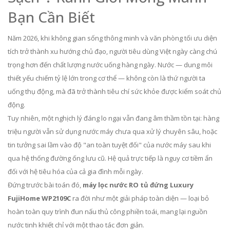
Bạn Cần Biết
Năm 2026, khi không gian sống thông minh và văn phòng tối ưu diện
tích trở thành xu hướng chủ đạo, người tiêu dùng Việt ngày càng chú
trọng hơn đến chất lượng nước uống hàng ngày. Nước — dung môi
thiết yếu chiếm tỷ lệ lớn trong cơ thể — không còn là thứ người ta
uống thụ động, mà đã trở thành tiêu chí sức khỏe được kiểm soát chủ
động.
Tuy nhiên, một nghịch lý đáng lo ngại vẫn đang âm thầm tồn tại: hàng
triệu người vẫn sử dụng nước máy chưa qua xử lý chuyên sâu, hoặc
tin tưởng sai lầm vào độ "an toàn tuyệt đối" của nước máy sau khi
qua hệ thống đường ống lưu cũ. Hệ quả trực tiếp là nguy cơ tiềm ẩn
đối với hệ tiêu hóa của cả gia đình mỗi ngày.
Đứng trước bài toán đó,
máy lọc nước RO tủ đứng Luxury
FujiHome WP2109C
ra đời như một giải pháp toàn diện — loại bỏ
hoàn toàn quy trình đun nấu thủ công phiền toái, mang lại nguồn
nước tinh khiết chỉ với một thao tác đơn giản.