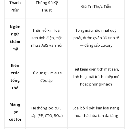
Thành
Thông Số Kỹ
Giá Trị Thực Tiễn
Phần
Thuật
Ngôn
Thân vỏ kim loại
Tông màu nâu nhạt quý
ngữ
sơn tĩnh điện, mặt
phái, đường vân 3D tinh tế
thẩm
nhựa ABS vân nổi
— đẳng cấp Luxury
mỹ
Kiến
Tiết kiệm diện tích mặt sàn,
trúc
Tủ đứng Slim-size
linh hoạt bài trí cho bếp mở
tổng
độc lập
hoặc phòng khách
thể
Màng
Hệ thống lọc RO 5
Loại bỏ rỉ sét, kim loại nặng,
lọc
cấp (PP, CTO, RO...)
hóa chất hòa tan đa tầng
cốt lõi