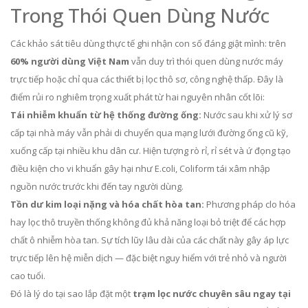
Trong Thói Quen Dùng Nước
Các khảo sát tiêu dùng thực tế ghi nhận con số đáng giật mình: trên
60% người dùng Việt Nam
vẫn duy trì thói quen dùng nước máy
trực tiếp hoặc chỉ qua các thiết bị lọc thô sơ, công nghệ thấp. Đây là
điểm rủi ro nghiêm trọng xuất phát từ hai nguyên nhân cốt lõi:
Tái nhiễm khuẩn từ hệ thống đường ống:
Nước sau khi xử lý sơ
cấp tại nhà máy vẫn phải di chuyển qua mạng lưới đường ống cũ kỹ,
xuống cấp tại nhiều khu dân cư. Hiện tượng rò rỉ, rỉ sét và ứ đọng tạo
điều kiện cho vi khuẩn gây hại như E.coli, Coliform tái xâm nhập
nguồn nước trước khi đến tay người dùng.
Tồn dư kim loại nặng và hóa chất hòa tan:
Phương pháp clo hóa
hay lọc thô truyền thống không đủ khả năng loại bỏ triệt để các hợp
chất ô nhiễm hòa tan. Sự tích lũy lâu dài của các chất này gây áp lực
trực tiếp lên hệ miễn dịch — đặc biệt nguy hiểm với trẻ nhỏ và người
cao tuổi.
Đó là lý do tại sao lắp đặt một
trạm lọc nước chuyên sâu ngay tại