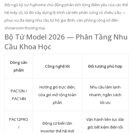
Đội ngũ kỹ sư Fujihome chủ động phân tích từng điểm yếu của các thế
hệ máy cũ, từ đó xây dựng lộ trình cải tiến phần cứng có chiều sâu —
phục vụ đa dạng nhu cầu từ hộ gia đình, văn phòng công sở đến
showroom thương mại.
Bộ Tứ Model 2026 — Phân Tầng Nhu
Cầu Khoa Học
Dòng sản
Công nghệ lõi
Đối tượng phù hợp
phẩm
Hướng gió trực diện,
Nhu cầu làm lạnh
PAC12N /
cửa gió mở rộng toàn
nhanh, ngân sách
PAC14N
phần
tối ưu
PAC12PRO
Vận hành liên tục dài
Động cơ biến tần
/
giờ, tiết kiệm điện tối
Inverter thế hệ mới