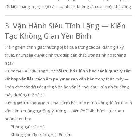
tiết kiệm năng lượng một cách tự nhiên, không cần can thiệp thủ công.
3. Vận Hành Siêu Tĩnh Lặng — Kiến
Tạo Không Gian Yên Bình
Trải nghiệm thính giác thường bị bỏ qua trong các bài đánh giá kỹ
thuật, nhưng lại quyết định trực tiếp đến chất lượng sinh hoạt hằng
ngày.
Fujihome PAC14N ứng dụng
tối ưu hóa hình học cánh quạt ly tâm
kết hợp
vật liệu cách âm polymer cao cấp
bên trong thân máy —
khóa chặt các dải tiếng rít gió ồn ào vốn là "nỗi đau" của nhiều dòng
máy di động thế hệ cũ.
Luồng gió lưu thông mượt mà, đầm chắc, kéo mức cường độ âm thanh
vận hành xuống ngưỡng lý tưởng — biến PAC14N thành lựa chọn
hoàn hảo cho:
Phòng ngủ trẻ nhỏ
Không gian đọc sách, nghiên cứu