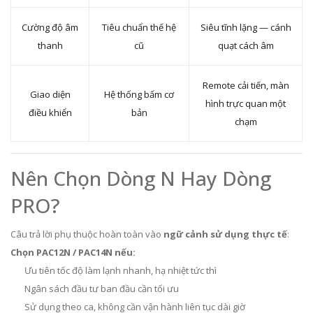
Cường độ âm
Tiêu chuẩn thế hệ
Siêu tĩnh lặng — cánh
thanh
cũ
quạt cách âm
Remote cải tiến, màn
Giao diện
Hệ thống bấm cơ
hình trực quan một
điều khiển
bản
chạm
Nên Chọn Dòng N Hay Dòng
PRO?
Câu trả lời phụ thuộc hoàn toàn vào
ngữ cảnh sử dụng thực tế
:
Chọn PAC12N / PAC14N nếu:
Ưu tiên tốc độ làm lạnh nhanh, hạ nhiệt tức thì
Ngân sách đầu tư ban đầu cần tối ưu
Sử dụng theo ca, không cần vận hành liên tục dài giờ