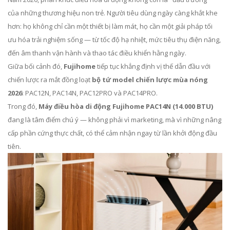
của những thương hiệu non trẻ. Người tiêu dùng ngày càng khắt khe
hơn: họ không chỉ cần một thiết bị làm mát, họ cần một giải pháp tối
ưu hóa trải nghiệm sống — từ tốc độ hạ nhiệt, mức tiêu thụ điện năng,
đến âm thanh vận hành và thao tác điều khiển hằng ngày.
Giữa bối cảnh đó,
Fujihome
tiếp tục khẳng định vị thế dẫn đầu với
chiến lược ra mắt đồng loạt
bộ tứ model chiến lược mùa nóng
2026
: PAC12N, PAC14N, PAC12PRO và PAC14PRO.
Trong đó,
Máy điều hòa di động Fujihome PAC14N (14.000 BTU)
đang là tâm điểm chú ý — không phải vì marketing, mà vì những nâng
cấp phần cứng thực chất, có thể cảm nhận ngay từ lần khởi động đầu
tiên.