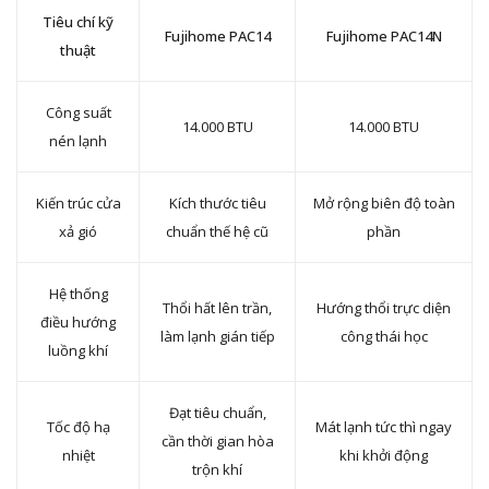
Tiêu chí kỹ
Fujihome PAC14
Fujihome PAC14N
thuật
Công suất
14.000 BTU
14.000 BTU
nén lạnh
Kiến trúc cửa
Kích thước tiêu
Mở rộng biên độ toàn
xả gió
chuẩn thế hệ cũ
phần
Hệ thống
Thổi hất lên trần,
Hướng thổi trực diện
điều hướng
làm lạnh gián tiếp
công thái học
luồng khí
Đạt tiêu chuẩn,
Tốc độ hạ
Mát lạnh tức thì ngay
cần thời gian hòa
nhiệt
khi khởi động
trộn khí