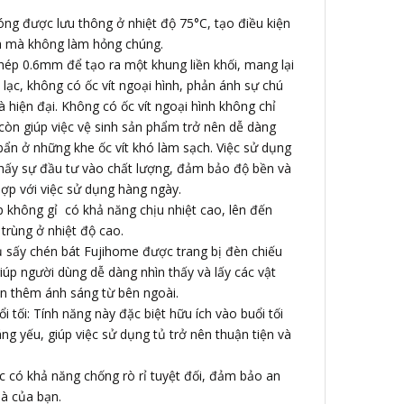
óng được lưu thông ở nhiệt độ 75°C, tạo điều kiện
ĩa mà không làm hỏng chúng.
ép 0.6mm để tạo ra một khung liền khối, mang lại
lạc, không có ốc vít ngoại hình, phản ánh sự chú
và hiện đại. Không có ốc vít ngoại hình không chỉ
òn giúp việc vệ sinh sản phẩm trở nên dễ dàng
ẩn ở những khe ốc vít khó làm sạch. Việc sử dụng
hấy sự đầu tư vào chất lượng, đảm bảo độ bền và
hợp với việc sử dụng hàng ngày.
 không gỉ có khả năng chịu nhiệt cao, lên đến
 trùng ở nhiệt độ cao.
ủ sấy chén bát Fujihome được trang bị đèn chiếu
iúp người dùng dễ dàng nhìn thấy và lấy các vật
n thêm ánh sáng từ bên ngoài.
i tối: Tính năng này đặc biệt hữu ích vào buổi tối
ng yếu, giúp việc sử dụng tủ trở nên thuận tiện và
ực có khả năng chống rò rỉ tuyệt đối, đảm bảo an
hà của bạn.