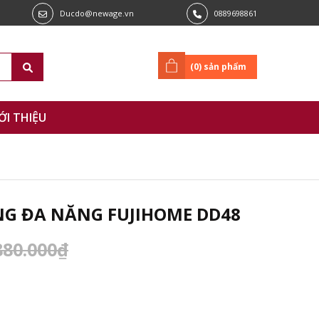
Ducdo@newage.vn
0889698861
(
0
) sản phẩm
ỚI THIỆU
ÙNG ĐA NĂNG FUJIHOME DD48
880.000₫