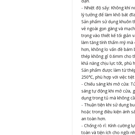
đặn.
- Nhiệt độ sấy: Không khí n
lý tưởng để làm khô bát đ
Sản phẩm sử dụng khuôn th
vẻ ngoài gọn gàng và mạch 
trọng vào thiết kế tối giản 
làm tăng tính thẩm mỹ mà c
hơn, không lo vấn đề bám b
thép không gỉ 0.6mm cho t
khả năng chịu lực tốt, phù 
Sản phẩm được làm từ thép
250℃, phù hợp với việc tiệt
- Chiếu sáng khi mở cửa: T
sáng tự động khi mở cửa, g
dụng trong tủ mà không cầ
- Thuận tiện khi sử dụng buổ
hoặc trong điều kiện ánh sá
an toàn hơn.
- Chống rò rỉ: Kính cường l
toàn và tiện ích cho ngôi n