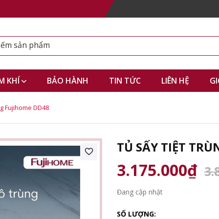
M KHÍ
BẢO HÀNH
TIN TỨC
LIÊN HỆ
GI
ăng Fujihome DD48
TỦ SẤY TIỆT TR
3.175.000₫
3.
Đang cập nhật
SỐ LƯỢNG: