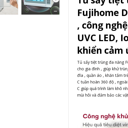
Fujihome D
, công ngh
UVC LED, I
khiển cảm
Tủ sấy tiệt trùng đa năng 
cho gia đình , giúp khử trù
đĩa , quần áo , khăn tắm tr
C tuần hoàn 360 độ , ngoài 
C giúp quá trình làm khô nh
mùi hôi và đảm bảo các vật