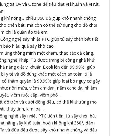
ụng tia UV và Ozone để tiêu diệt vi khuẩn và vi rút,
ạn
ng khí nóng 3 chiều 360 độ giúp khô nhanh chóng.
cho chén bát, mà còn có thể sử dụng cho đồ chơi
ậm chí là quần áo trẻ em.
 Công nghệ sấy nhiệt PTC giúp tủ sấy chén bát tiết
 bảo hiệu quả sấy khô cao.
Cảm ứng thông minh một chạm, thao tác dễ dàng.
công nghệ Pháp: Tủ được trang bị công nghệ khử
ả năng diệt vi khuẩn E.coli lên đến 99,99%, giúp
 bị y tế và đồ dùng khác một cách an toàn. tỉ lệ
 có thẩm quyền là 99.99% giúp loại bỏ nguy cơ gây
 như: nôn mửa, viêm amidan, nấm candida, nhiễm
yết, viêm ruột cấp, viêm phổi...
ệt độ trên và dưới đồng đều, có thể khử trùng mọi
ải, thủy tinh, kim loại,...
ông nghệ sấy nhiệt PTC tiên tiến, tủ sấy chén bát
ả năng sấy khô tuần hoàn không khí 360°, đảm
đĩa và đũa đều được sấy khô nhanh chóng và đều