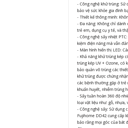
- Công nghệ khử trùng: Sử d
bảo vệ sức khỏe gia đình b
- Thiết kế thông minh: Khô
- Đa năng: Không chỉ dành 
trẻ em, dụng cụ y tế, và th
- Công nghệ sấy nhiệt PTC:
kiệm điện năng mà vẫn đảm
- Màn hình hiển thị LED: 
- Khả năng khử trùng kép 
trùng kép UV + Ozone, có kh
bảo quản vô trùng các thiết
khử trùng được chứng nhận
các bệnh thường gặp ở trẻ
khuẩn huyết, nhiễm trùng hu
- Sấy tuần hoàn 360 độ nhi
loại vật liệu như: gỗ, nhựa, v
- Công nghệ sấy: Sử dụng c
Fujihome DD42 cung cấp kh
bảo rằng mọi góc của bát 