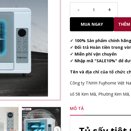
-
+
MUA NGAY
THÊM 
✓ 100% Sản phẩm chính hãng
✓ Đổi trả Hoàn tiền trong vò
✓ Miễn phí vận chuyển
✓ Nhập mã "SALE10%" để đư
Tên và địa chỉ của tổ chức c
Công ty TNHH Fujihome Việt N
số 58 Kim Mã, Phường Kim Mã, 
MÔ TẢ
Tủ sấy tiệt