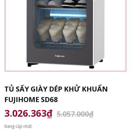
TỦ SẤY GIÀY DÉP KHỬ KHUẨN
FUJIHOME SD68
3.026.363₫
5.057.000₫
Đang cập nhật