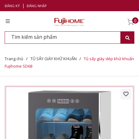
|
ĐĂNG KÝ
ĐĂNG NHẬP
0
Trang chủ
/
TỦ SẤY GIÀY KHỬ KHUẨN
/
Tủ sấy giày dép khử khuẩn
Fujihome SD68