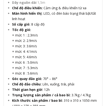
Dây nguồn dài
1,5m
Chế độ điều khiển:
Cảm ứng & điều khiển từ xa
Màn hình hiển thị:
LED, có đèn báo trạng thái bật/tắt
linh hoạt
Số cấp gió:
8 cấp độ
Tốc độ gió:
+ mức 1 : 2.3m/s
+ mức 2: 2.9m/s
+ mức 3: 3.6m/s
+ mức 4: 4.1m/s
+ mức 5: 4.6m/s
+ mức 6 : 5.0m/s
+ mức 7 : 5.3m/s
+ mức 8 : 5.6m/s
Góc quay đảo gió:
70° – 86°
Chế độ đảo chiều:
Lên, xuống, trái, phải
Thời gian hẹn giờ:
12h
Trọng lượng sản phẩm / cả bao bì:
3.7kg / 4.7kg
Kích thước sản phẩm / bao bì:
310 x 310 x 1050 mm
/ 550 x 270 x 355 mm