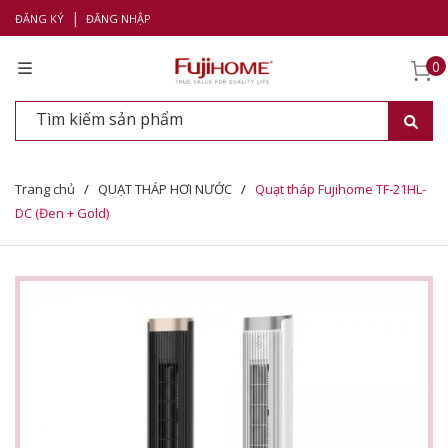
|
ĐĂNG KÝ
ĐĂNG NHẬP
0
Trang chủ
/
QUẠT THÁP HƠI NƯỚC
/
Quạt tháp Fujihome TF-21HL-
DC (Đen + Gold)