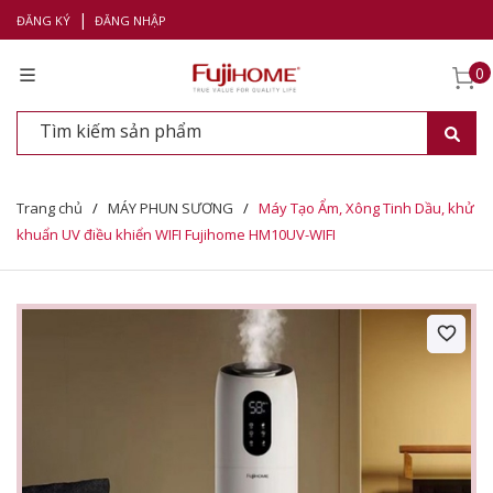
|
ĐĂNG KÝ
ĐĂNG NHẬP
0
Trang chủ
/
MÁY PHUN SƯƠNG
/
Máy Tạo Ẩm, Xông Tinh Dầu, khử
khuẩn UV điều khiển WIFI Fujihome HM10UV-WIFI