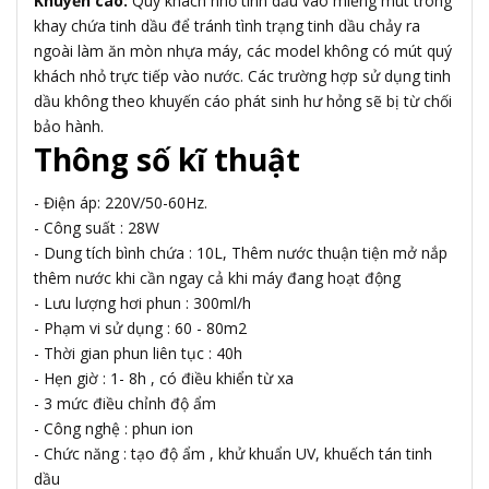
Khuyến cáo:
Quý khách nhỏ tinh dầu vào miếng mút trong
khay chứa tinh dầu để tránh tình trạng tinh dầu chảy ra
ngoài làm ăn mòn nhựa máy, các model không có mút quý
khách nhỏ trực tiếp vào nước. Các trường hợp sử dụng tinh
dầu không theo khuyến cáo phát sinh hư hỏng sẽ bị từ chối
bảo hành.
Thông số kĩ thuật
- Điện áp: 220V/50-60Hz.
- Công suất : 28W
- Dung tích bình chứa : 10L, Thêm nước thuận tiện mở nắp
thêm nước khi cần ngay cả khi máy đang hoạt động
- Lưu lượng hơi phun : 300ml/h
- Phạm vi sử dụng : 60 - 80m2
- Thời gian phun liên tục : 40h
- Hẹn giờ : 1- 8h , có điều khiển từ xa
- 3 mức điều chỉnh độ ẩm
- Công nghệ : phun ion
- Chức năng : tạo độ ẩm , khử khuẩn UV, khuếch tán tinh
dầu