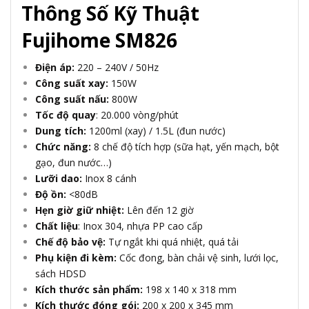
Thông Số Kỹ Thuật
Fujihome SM826
Điện áp:
220 – 240V / 50Hz
Công suất xay:
150W
Công suất nấu:
800W
Tốc độ quay
: 20.000 vòng/phút
Dung tích:
1200ml (xay) / 1.5L (đun nước)
Chức năng:
8 chế độ tích hợp (sữa hạt, yến mạch, bột
gạo, đun nước…)
Lưỡi dao:
Inox 8 cánh
Độ ồn:
<80dB
Hẹn giờ giữ nhiệt:
Lên đến 12 giờ
Chất liệu
: Inox 304, nhựa PP cao cấp
Chế độ bảo vệ:
Tự ngắt khi quá nhiệt, quá tải
Phụ kiện đi kèm:
Cốc đong, bàn chải vệ sinh, lưới lọc,
sách HDSD
Kích thước sản phẩm:
198 x 140 x 318 mm
Kích thước đóng gói:
200 x 200 x 345 mm