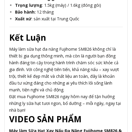
Trọng lượng
: 1.5kg (máy) / 1.6kg (đóng gói)
Bảo hành:
12 tháng
Xuất xứ
: sản xuất tại Trung Quốc
Kết Luận
Máy làm sữa hạt đa năng Fujihome SM826 không chỉ là
thiết bị gia dụng thông minh, mà còn là người bạn đồng
hành đáng tin cậy trong hành trình chăm sóc sức khỏe cả
gia đình. Với công nghệ tiên tiến, khả năng nấu – xay vượt
trội, thiết kế đẹp mắt và chất liệu an toàn, đây là khoản
đầu tư xứng đáng cho những ai yêu thích lối sống lành
mạnh, tiện nghi và chủ động.
Đặt mua Fujihome SM826 ngay hôm nay để tận hưởng
những ly sữa hạt tươi ngon, bổ dưỡng – mỗi ngày, ngay tại
nhà bạn!
VIDEO SẢN PHẨM
Máy làm Sữa Hạt Xay Nấu Đa Năng Fujihome SM826 &