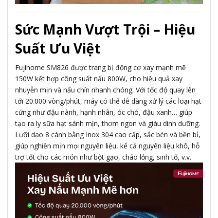
Sức Mạnh Vượt Trội – Hiệu
Suất Ưu Việt
Fujihome SM826 được trang bị động cơ xay mạnh mẽ
150W kết hợp công suất nấu 800W, cho hiệu quả xay
nhuyễn mịn và nấu chín nhanh chóng. Với tốc độ quay lên
tới 20.000 vòng/phút, máy có thể dễ dàng xử lý các loại hạt
cứng như đậu nành, hạnh nhân, óc chó, đậu xanh… giúp
tạo ra ly sữa hạt sánh mịn, thơm ngon và giàu dinh dưỡng.
Lưỡi dao 8 cánh bằng Inox 304 cao cấp, sắc bén và bền bỉ,
giúp nghiền mịn mọi nguyên liệu, kể cả nguyên liệu khô, hỗ
trợ tốt cho các món như bột gạo, cháo lỏng, sinh tố, v.v.