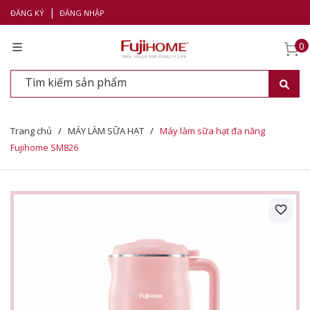
|
ĐĂNG KÝ
ĐĂNG NHẬP
0
Trang chủ
/
MÁY LÀM SỮA HẠT
/
Máy làm sữa hạt đa năng
Fujihome SM826