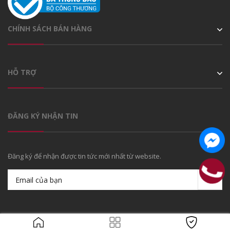
CHÍNH SÁCH BÁN HÀNG
HỖ TRỢ
ĐĂNG KÝ NHẬN TIN
Đăng ký để nhận được tin tức mới nhất từ website.
© Bản quyền thuộc về
Caffein Team
Cung cấp bởi
Sapo