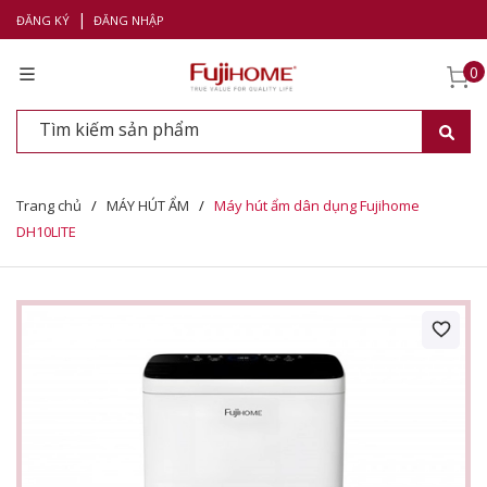
|
ĐĂNG KÝ
ĐĂNG NHẬP
0
Trang chủ
/
MÁY HÚT ẨM
/
Máy hút ẩm dân dụng Fujihome
DH10LITE