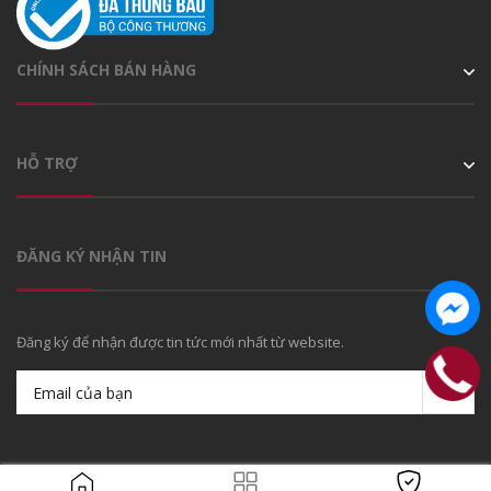
CHÍNH SÁCH BÁN HÀNG
HỖ TRỢ
ĐĂNG KÝ NHẬN TIN
Đăng ký để nhận được tin tức mới nhất từ website.
© Bản quyền thuộc về
Caffein Team