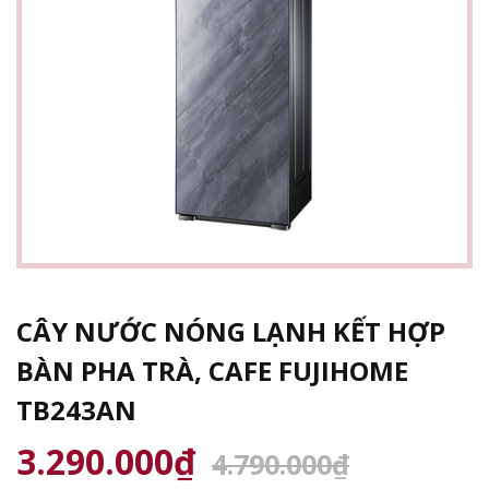
CÂY NƯỚC NÓNG LẠNH KẾT HỢP
BÀN PHA TRÀ, CAFE FUJIHOME
TB243AN
3.290.000₫
4.790.000₫