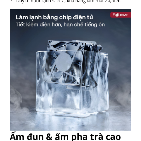
Duy trì nước lạnh ≤15°C, khả năng làm mát ≥0,5L/h.
Ấm đun & ấm pha trà cao