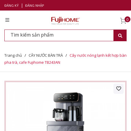
|
ĐĂNG KÝ
ĐĂNG NHẬP
0
Trang chủ
/
CÂY NƯỚC BÀN TRÀ
/
Cây nước nóng lạnh kết hợp bàn
pha trà, cafe Fujihome TB243AN