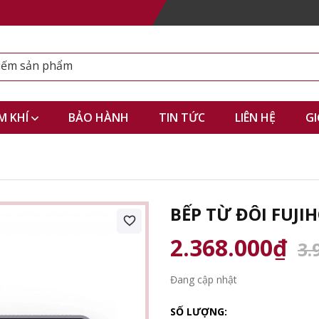
M KHÍ
BẢO HÀNH
TIN TỨC
LIÊN HỆ
GI
BẾP TỪ ĐÔI FUJI
2.368.000₫
3.
Đang cập nhật
SỐ LƯỢNG: