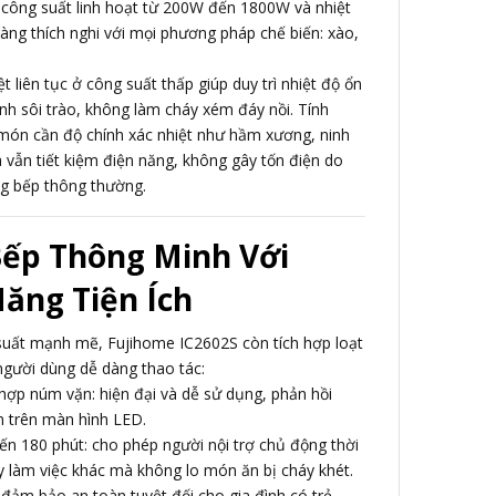
 công suất linh hoạt từ 200W đến 1800W và nhiệt
àng thích nghi với mọi phương pháp chế biến: xào,
t liên tục ở công suất thấp giúp duy trì nhiệt độ ổn
ránh sôi trào, không làm cháy xém đáy nồi. Tính
 món cần độ chính xác nhiệt như hầm xương, ninh
vẫn tiết kiệm điện năng, không gây tốn điện do
òng bếp thông thường.
Bếp Thông Minh Với
ăng Tiện Ích
suất mạnh mẽ, Fujihome IC2602S còn tích hợp loạt
người dùng dễ dàng thao tác:
hợp núm vặn: hiện đại và dễ sử dụng, phản hồi
an trên màn hình LED.
ến 180 phút: cho phép người nội trợ chủ động thời
y làm việc khác mà không lo món ăn bị cháy khét.
đảm bảo an toàn tuyệt đối cho gia đình có trẻ