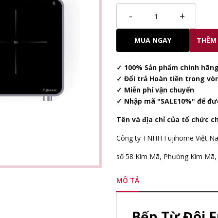
-
+
MUA NGAY
THÊM 
✓ 100% Sản phẩm chính hãng
✓ Đổi trả Hoàn tiền trong vò
✓ Miễn phí vận chuyển
✓ Nhập mã "SALE10%" để đư
Tên và địa chỉ của tổ chức c
Công ty TNHH Fujihome Việt N
số 58 Kim Mã, Phường Kim Mã, 
MÔ TẢ
Bếp Từ Đôi F