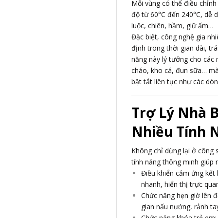
Mỗi vùng có thể điều chỉnh
độ từ 60°C đến 240°C, dễ d
luộc, chiên, hầm, giữ ấm…
Đặc biệt, công nghệ gia nhiệ
định trong thời gian dài, t
năng này lý tưởng cho các
cháo, kho cá, đun sữa… mà 
bật tắt liên tục như các d
Trợ Lý Nhà 
Nhiều Tính N
Không chỉ dừng lại ở công 
tính năng thông minh giúp 
Điều khiển cảm ứng kết 
nhanh, hiển thị trực qu
Chức năng hẹn giờ lên đ
gian nấu nướng, rảnh ta
Chức năng khóa trẻ em: 