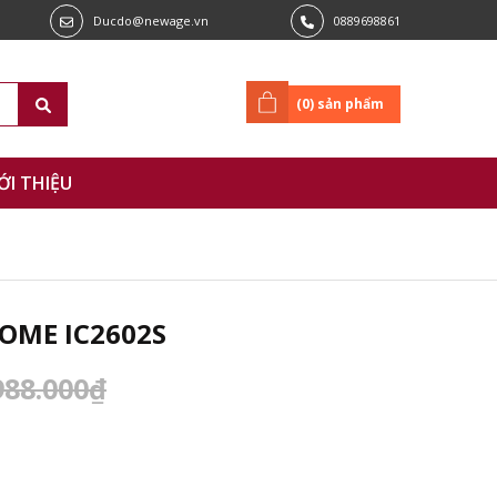
Ducdo@newage.vn
0889698861
(
0
) sản phẩm
ỚI THIỆU
HOME IC2602S
988.000₫