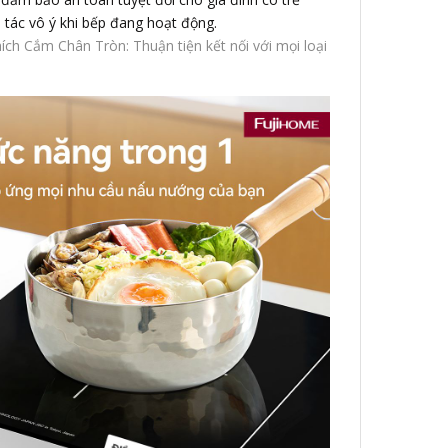
 tác vô ý khi bếp đang hoạt động.
ch Cắm Chân Tròn: Thuận tiện kết nối với mọi loại