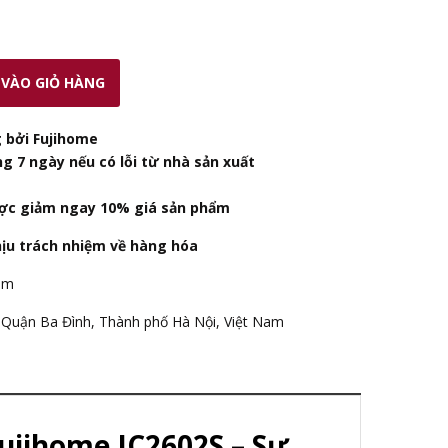
VÀO GIỎ HÀNG
 bởi Fujihome
ng 7 ngày nếu có lỗi từ nhà sản xuất
ợc giảm ngay 10% giá sản phẩm
hịu trách nhiệm về hàng hóa
am
Quận Ba Đình, Thành phố Hà Nội, Việt Nam
ujihome IC2602S – Sự